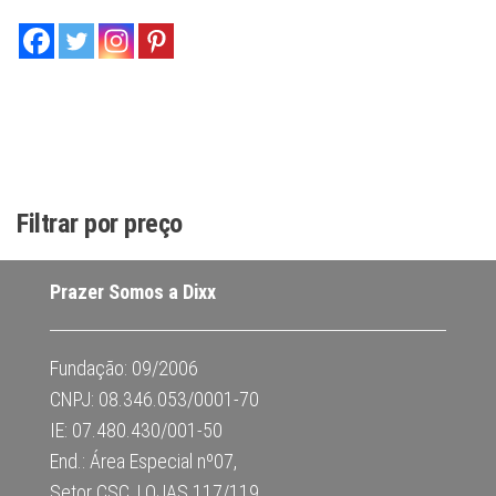
Filtrar por preço
Prazer Somos a Dixx
Fundação: 09/2006
CNPJ: 08.346.053/0001-70
IE: 07.480.430/001-50
End.: Área Especial nº07,
Setor CSC, LOJAS 117/119