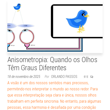
sofisticação,
ideal para
complementar
qualquer estilo,
seja moderno
ou tradicional.
Com
compromisso
com a qualidade
e o artesanato,
oferecemos
joias que você
pode confiar.
Anisometropia: Quando os Olhos
Têm Graus Diferentes
18 de novembro de 2025
Por
ORLANDO PASSOS
915
A visão é um dos nossos sentidos mais preciosos,
permitindo-nos interpretar o mundo ao nosso redor. Para
que essa interpretação seja clara e única, nossos olhos
trabalham em perfeita sincronia. No entanto, para algumas
pessoas, essa harmonia é desafiada por uma condição