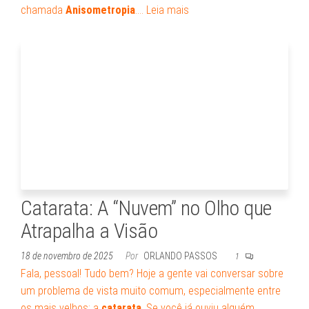
chamada
Anisometropia
.…
Leia mais
Catarata: A “Nuvem” no Olho que
Atrapalha a Visão
18 de novembro de 2025
Por
ORLANDO PASSOS
1
Fala, pessoal! Tudo bem? Hoje a gente vai conversar sobre
um problema de vista muito comum, especialmente entre
os mais velhos: a
catarata
. Se você já ouviu alguém