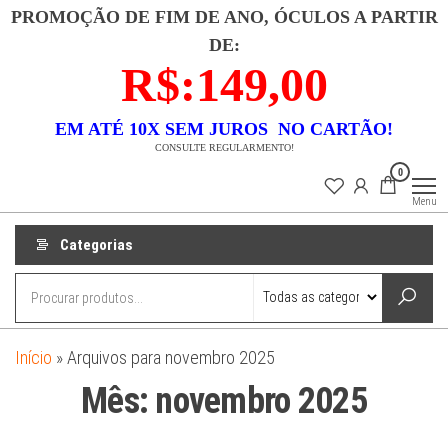
Pular
PROMOÇÃO DE FIM DE ANO, ÓCULOS A PARTIR
para
DE:
o
R$:149,00
conteúdo
EM ATÉ 10X SEM JUROS NO CARTÃO!
CONSULTE REGULARMENTO!
Lojas
Descubra uma
0
coleção
Dixx
exclusiva de
Menu
semi-joias que
combina luxo e
acessibilidade.
Categorias
Nossas peças
são
meticulosamente
banhadas a ouro
18k e
confeccionadas
em prata 925,
garantindo
Início
»
Arquivos para novembro 2025
durabilidade e
beleza. Cada
Mês:
novembro 2025
item é um
testemunho de
elegância
atemporal e