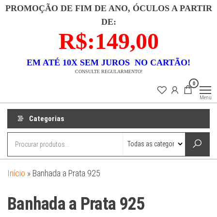
Pular
PROMOÇÃO DE FIM DE ANO, ÓCULOS A PARTIR
para
DE:
o
R$:149,00
conteúdo
EM ATÉ 10X SEM JUROS NO CARTÃO!
CONSULTE REGULARMENTO!
Lojas
Descubra uma
0
coleção
Dixx
exclusiva de
Menu
semi-joias que
combina luxo e
acessibilidade.
Categorias
Nossas peças
são
meticulosamente
banhadas a ouro
18k e
confeccionadas
em prata 925,
garantindo
Início
»
Banhada a Prata 925
durabilidade e
beleza. Cada
item é um
Banhada a Prata 925
testemunho de
elegância
atemporal e