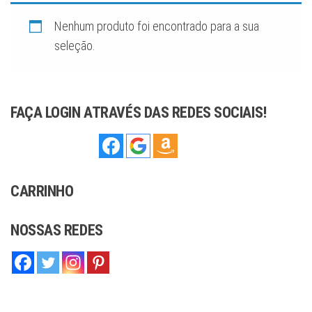
sofisticação,
ideal para
complementar
Nenhum produto foi encontrado para a sua
qualquer estilo,
seja moderno
seleção.
ou tradicional.
Com
compromisso
com a qualidade
e o artesanato,
oferecemos
joias que você
FAÇA LOGIN ATRAVÉS DAS REDES SOCIAIS!
pode confiar.
CARRINHO
NOSSAS REDES