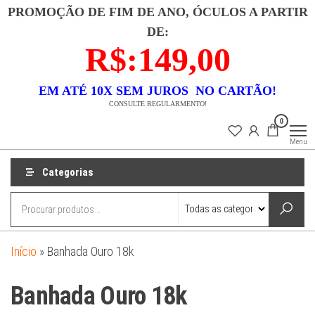
Pular
PROMOÇÃO DE FIM DE ANO, ÓCULOS A PARTIR
para
DE:
o
R$:149,00
conteúdo
EM ATÉ 10X SEM JUROS NO CARTÃO!
CONSULTE REGULARMENTO!
Lojas
Descubra uma
0
coleção
Dixx
exclusiva de
Menu
semi-joias que
combina luxo e
acessibilidade.
Categorias
Nossas peças
são
meticulosamente
banhadas a ouro
18k e
confeccionadas
em prata 925,
garantindo
Início
»
Banhada Ouro 18k
durabilidade e
beleza. Cada
item é um
Banhada Ouro 18k
testemunho de
elegância
atemporal e