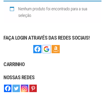
sofisticação,
ideal para
complementar
Nenhum produto foi encontrado para a sua
qualquer estilo,
seja moderno
seleção.
ou tradicional.
Com
compromisso
com a qualidade
e o artesanato,
oferecemos
joias que você
FAÇA LOGIN ATRAVÉS DAS REDES SOCIAIS!
pode confiar.
CARRINHO
NOSSAS REDES