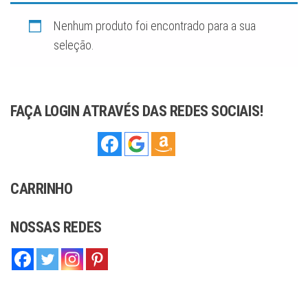
sofisticação,
ideal para
complementar
Nenhum produto foi encontrado para a sua
qualquer estilo,
seja moderno
seleção.
ou tradicional.
Com
compromisso
com a qualidade
e o artesanato,
oferecemos
joias que você
FAÇA LOGIN ATRAVÉS DAS REDES SOCIAIS!
pode confiar.
CARRINHO
NOSSAS REDES