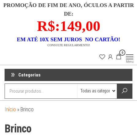
Pular
PROMOÇÃO DE FIM DE ANO, ÓCULOS A PARTIR
para
DE:
o
R$:149,00
conteúdo
EM ATÉ 10X SEM JUROS NO CARTÃO!
CONSULTE REGULARMENTO!
Lojas
Descubra uma
0
coleção
Dixx
exclusiva de
Menu
semi-joias que
combina luxo e
acessibilidade.
Categorias
Nossas peças
são
meticulosamente
banhadas a ouro
18k e
confeccionadas
em prata 925,
garantindo
Início
»
Brinco
durabilidade e
beleza. Cada
item é um
Brinco
testemunho de
elegância
atemporal e