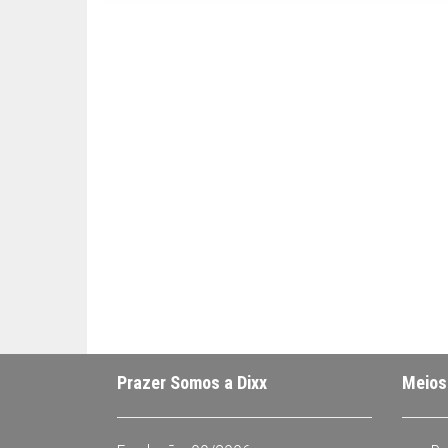
sofisticação,
ideal para
complementar
qualquer estilo,
seja moderno ou
tradicional. Com
compromisso
com a qualidade
e o artesanato,
oferecemos
joias que você
pode confiar.
Prazer Somos a Dixx
Meios