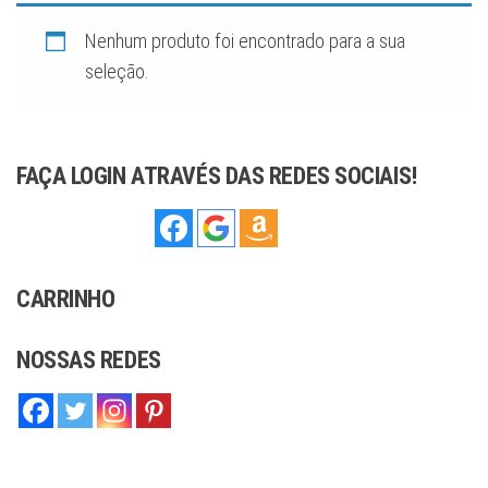
sofisticação,
ideal para
complementar
Nenhum produto foi encontrado para a sua
qualquer estilo,
seja moderno
seleção.
ou tradicional.
Com
compromisso
com a qualidade
e o artesanato,
oferecemos
joias que você
FAÇA LOGIN ATRAVÉS DAS REDES SOCIAIS!
pode confiar.
CARRINHO
NOSSAS REDES