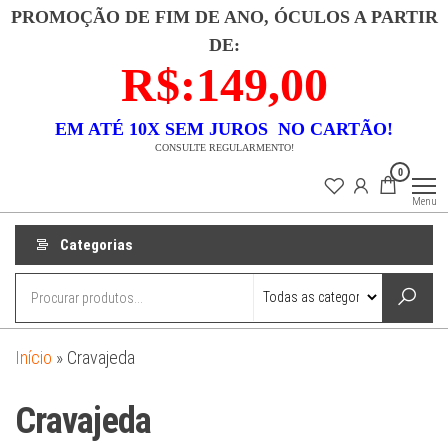
Pular
PROMOÇÃO DE FIM DE ANO, ÓCULOS A PARTIR
para
DE:
o
R$:149,00
conteúdo
EM ATÉ 10X SEM JUROS NO CARTÃO!
CONSULTE REGULARMENTO!
Lojas
Descubra uma
0
coleção
Dixx
exclusiva de
Menu
semi-joias que
combina luxo e
acessibilidade.
Categorias
Nossas peças
são
meticulosamente
banhadas a ouro
18k e
confeccionadas
em prata 925,
garantindo
Início
»
Cravajeda
durabilidade e
beleza. Cada
item é um
Cravajeda
testemunho de
elegância
atemporal e