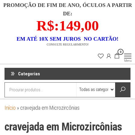
Pular
PROMOÇÃO DE FIM DE ANO, ÓCULOS A PARTIR
para
DE:
o
R$:149,00
conteúdo
EM ATÉ 10X SEM JUROS NO CARTÃO!
CONSULTE REGULARMENTO!
Lojas
Descubra uma
0
coleção
Dixx
exclusiva de
Menu
semi-joias que
combina luxo e
acessibilidade.
Categorias
Nossas peças
são
meticulosamente
banhadas a ouro
18k e
confeccionadas
em prata 925,
garantindo
Início
»
cravejada em Microzircônias
durabilidade e
beleza. Cada
item é um
cravejada em Microzircônias
testemunho de
elegância
atemporal e