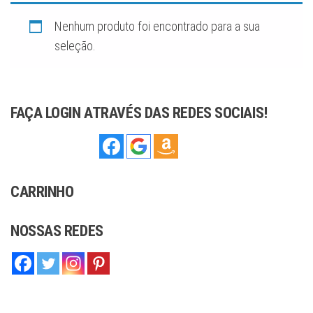
sofisticação,
ideal para
complementar
Nenhum produto foi encontrado para a sua
qualquer estilo,
seja moderno
seleção.
ou tradicional.
Com
compromisso
com a qualidade
e o artesanato,
oferecemos
joias que você
FAÇA LOGIN ATRAVÉS DAS REDES SOCIAIS!
pode confiar.
CARRINHO
NOSSAS REDES