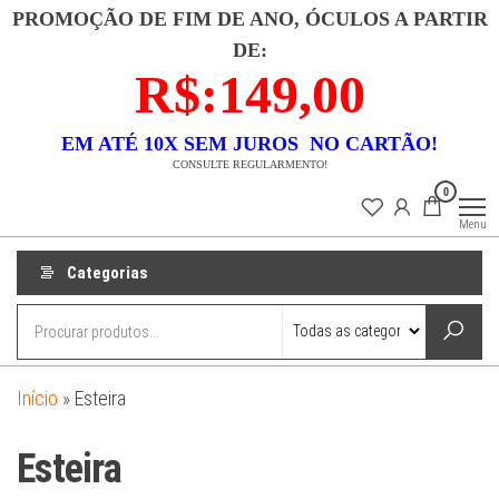
Pular
PROMOÇÃO DE FIM DE ANO, ÓCULOS A PARTIR
para
DE:
o
R$:149,00
conteúdo
EM ATÉ 10X SEM JUROS NO CARTÃO!
CONSULTE REGULARMENTO!
Lojas
Descubra uma
0
coleção
Dixx
exclusiva de
Menu
semi-joias que
combina luxo e
acessibilidade.
Categorias
Nossas peças
são
meticulosamente
banhadas a ouro
18k e
confeccionadas
em prata 925,
garantindo
Início
»
Esteira
durabilidade e
beleza. Cada
item é um
Esteira
testemunho de
elegância
atemporal e