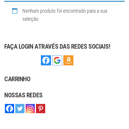
sofisticação,
ideal para
complementar
Nenhum produto foi encontrado para a sua
qualquer estilo,
seja moderno
seleção.
ou tradicional.
Com
compromisso
com a qualidade
e o artesanato,
oferecemos
joias que você
FAÇA LOGIN ATRAVÉS DAS REDES SOCIAIS!
pode confiar.
CARRINHO
NOSSAS REDES