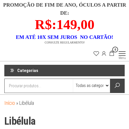
Pular
PROMOÇÃO DE FIM DE ANO, ÓCULOS A PARTIR
para
DE:
o
R$:149,00
conteúdo
EM ATÉ 10X SEM JUROS NO CARTÃO!
CONSULTE REGULARMENTO!
Lojas
Descubra uma
0
coleção
Dixx
exclusiva de
Menu
semi-joias que
combina luxo e
acessibilidade.
Categorias
Nossas peças
são
meticulosamente
banhadas a ouro
18k e
confeccionadas
em prata 925,
garantindo
Início
»
Libélula
durabilidade e
beleza. Cada
item é um
Libélula
testemunho de
elegância
atemporal e