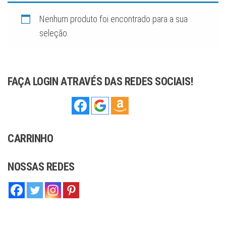
sofisticação,
ideal para
complementar
Nenhum produto foi encontrado para a sua
qualquer estilo,
seja moderno
seleção.
ou tradicional.
Com
compromisso
com a qualidade
e o artesanato,
oferecemos
joias que você
FAÇA LOGIN ATRAVÉS DAS REDES SOCIAIS!
pode confiar.
CARRINHO
NOSSAS REDES