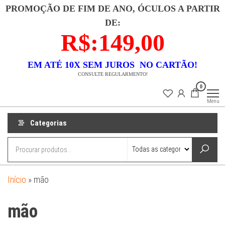
Pular
PROMOÇÃO DE FIM DE ANO, ÓCULOS A PARTIR
para
DE:
o
R$:149,00
conteúdo
EM ATÉ 10X SEM JUROS NO CARTÃO!
CONSULTE REGULARMENTO!
Lojas
Descubra uma
0
coleção
Dixx
exclusiva de
Menu
semi-joias que
combina luxo e
acessibilidade.
Categorias
Nossas peças
são
meticulosamente
banhadas a ouro
18k e
confeccionadas
em prata 925,
garantindo
Início
»
mão
durabilidade e
beleza. Cada
item é um
mão
testemunho de
elegância
atemporal e