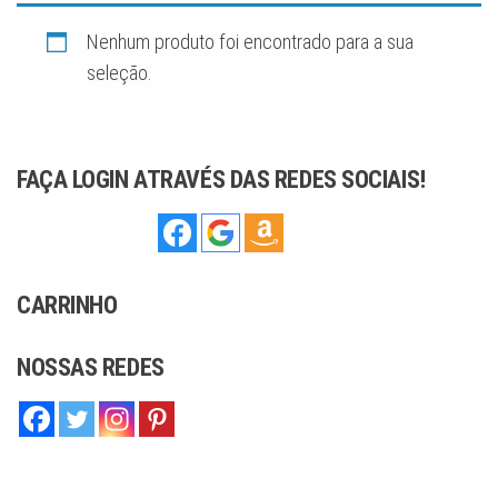
sofisticação,
ideal para
complementar
Nenhum produto foi encontrado para a sua
qualquer estilo,
seja moderno
seleção.
ou tradicional.
Com
compromisso
com a qualidade
e o artesanato,
oferecemos
joias que você
FAÇA LOGIN ATRAVÉS DAS REDES SOCIAIS!
pode confiar.
CARRINHO
NOSSAS REDES