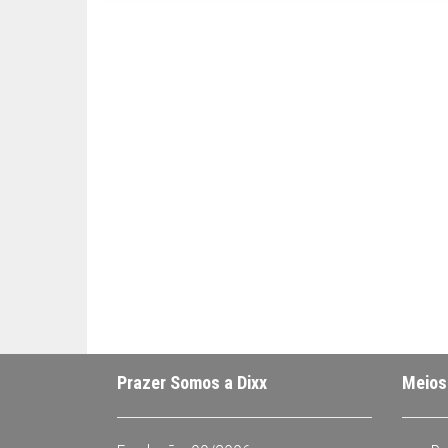
sofisticação,
ideal para
complementar
qualquer estilo,
seja moderno ou
tradicional. Com
compromisso
com a qualidade
e o artesanato,
oferecemos
joias que você
pode confiar.
Prazer Somos a Dixx
Meios